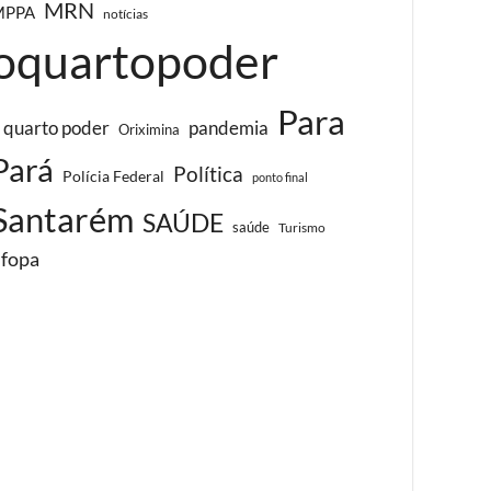
MRN
MPPA
notícias
oquartopoder
Para
 quarto poder
pandemia
Oriximina
Pará
Política
Polícia Federal
ponto final
Santarém
SAÚDE
saúde
Turismo
ufopa