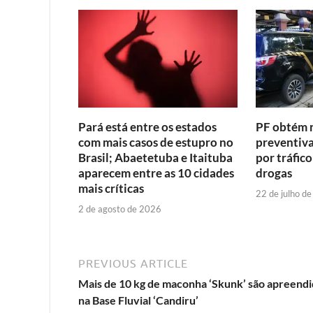
Pará está entre os estados
PF obtém 
com mais casos de estupro no
preventiva
Brasil; Abaetetuba e Itaituba
por tráfic
aparecem entre as 10 cidades
drogas
mais críticas
22 de julho d
2 de agosto de 2026
PREVIOUS ARTICLE
Mais de 10 kg de maconha ‘Skunk’ são apreend
na Base Fluvial ‘Candiru’