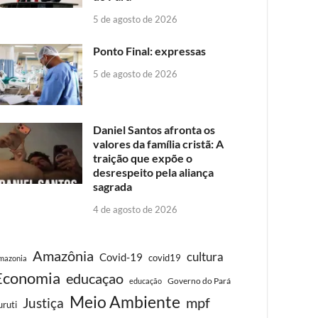
5 de agosto de 2026
Ponto Final: expressas
5 de agosto de 2026
Daniel Santos afronta os
valores da família cristã: A
traição que expõe o
desrespeito pela aliança
sagrada
4 de agosto de 2026
Amazônia
cultura
Covid-19
covid19
mazonia
Economia
educaçao
Governo do Pará
educação
Meio Ambiente
Justiça
mpf
uruti