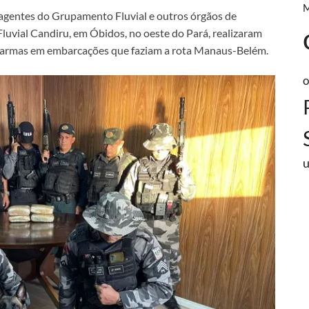
 agentes do Grupamento Fluvial e outros órgãos de
luvial Candiru, em Óbidos, no oeste do Pará, realizaram
e armas em embarcações que faziam a rota Manaus-Belém.
o