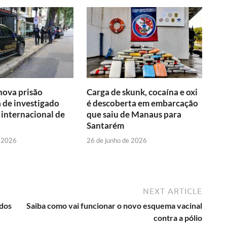
nova prisão
Carga de skunk, cocaína e oxi
 de investigado
é descoberta em embarcação
o internacional de
que saiu de Manaus para
Santarém
e 2026
26 de junho de 2026
NEXT ARTICLE
idos
Saiba como vai funcionar o novo esquema vacinal
contra a pólio