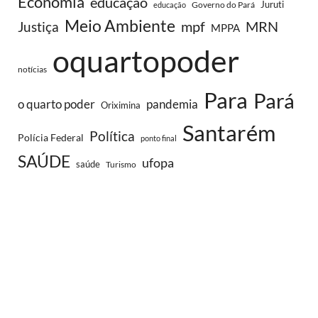
Economia
educaçao
Juruti
Governo do Pará
educação
Meio Ambiente
MRN
Justiça
mpf
MPPA
oquartopoder
notícias
Para
Pará
o quarto poder
pandemia
Oriximina
Santarém
Política
Polícia Federal
ponto final
SAÚDE
ufopa
saúde
Turismo