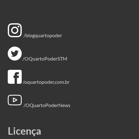
/blogquartopoder
/OQuartoPoderSTM
/oquartopoder,com.br
/OQuartoPoderNews
Licença