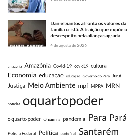
Daniel Santos afronta os valores da
família cristã: A traição que expõe o
desrespeito pela aliança sagrada
4 de agosto de 2026
Amazônia
cultura
Covid-19
covid19
amazonia
Economia
educaçao
Juruti
Governo do Pará
educação
Meio Ambiente
MRN
Justiça
mpf
MPPA
oquartopoder
notícias
Para
Pará
o quarto poder
pandemia
Oriximina
Santarém
Política
Polícia Federal
ponto final