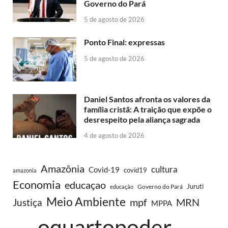
Governo do Pará
5 de agosto de 2026
Ponto Final: expressas
5 de agosto de 2026
Daniel Santos afronta os valores da
família cristã: A traição que expõe o
desrespeito pela aliança sagrada
4 de agosto de 2026
Amazônia
cultura
Covid-19
covid19
amazonia
Economia
educaçao
Juruti
Governo do Pará
educação
Meio Ambiente
MRN
Justiça
mpf
MPPA
oquartopoder