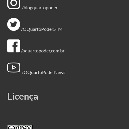
/blogquartopoder
/OQuartoPoderSTM
/oquartopoder,com.br
/OQuartoPoderNews
Licença