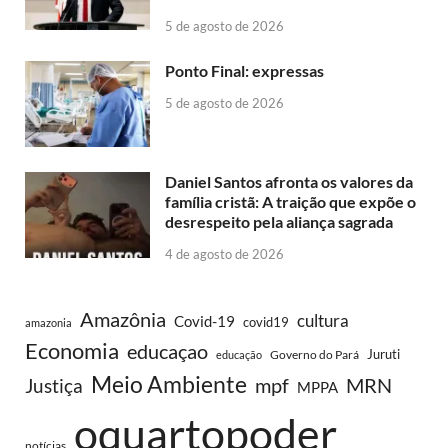
5 de agosto de 2026
Ponto Final: expressas
5 de agosto de 2026
Daniel Santos afronta os valores da
família cristã: A traição que expõe o
desrespeito pela aliança sagrada
4 de agosto de 2026
Amazônia
cultura
Covid-19
covid19
amazonia
Economia
educaçao
Juruti
Governo do Pará
educação
Meio Ambiente
MRN
Justiça
mpf
MPPA
oquartopoder
notícias