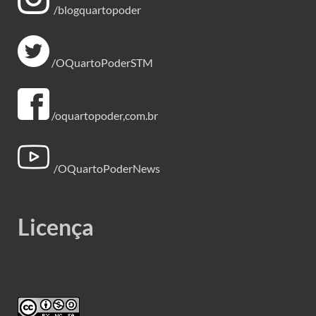
/blogquartopoder
/OQuartoPoderSTM
/oquartopoder,com.br
/OQuartoPoderNews
Licença