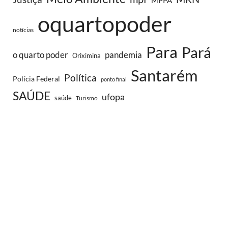
oquartopoder
notícias
Para
Pará
o quarto poder
pandemia
Oriximina
Santarém
Política
Polícia Federal
ponto final
SAÚDE
ufopa
saúde
Turismo