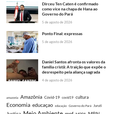
Dirceu Ten Caten é confirmado
como vice na chapa de Hana ao
Governo do Pará
5 de agosto de 2026
Ponto Final: expressas
5 de agosto de 2026
Daniel Santos afronta os valores da
família cristã: A traição que expõe o
desrespeito pela aliança sagrada
4 de agosto de 2026
Amazônia
cultura
Covid-19
covid19
amazonia
Economia
educaçao
Juruti
Governo do Pará
educação
Meio Ambiente
MRN
Justiça
mpf
MPPA