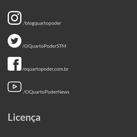
/blogquartopoder
/OQuartoPoderSTM
/oquartopoder,com.br
/OQuartoPoderNews
Licença