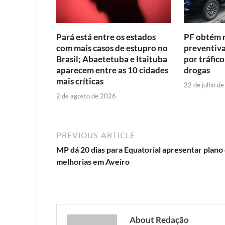
Pará está entre os estados
PF obtém 
com mais casos de estupro no
preventiva
Brasil; Abaetetuba e Itaituba
por tráfic
aparecem entre as 10 cidades
drogas
mais críticas
22 de julho d
2 de agosto de 2026
PREVIOUS ARTICLE
MP dá 20 dias para Equatorial apresentar plano
melhorias em Aveiro
About Redação