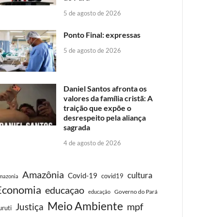
5 de agosto de 2026
Ponto Final: expressas
5 de agosto de 2026
Daniel Santos afronta os
valores da família cristã: A
traição que expõe o
desrespeito pela aliança
sagrada
4 de agosto de 2026
Amazônia
cultura
Covid-19
covid19
mazonia
Economia
educaçao
Governo do Pará
educação
Meio Ambiente
Justiça
mpf
uruti