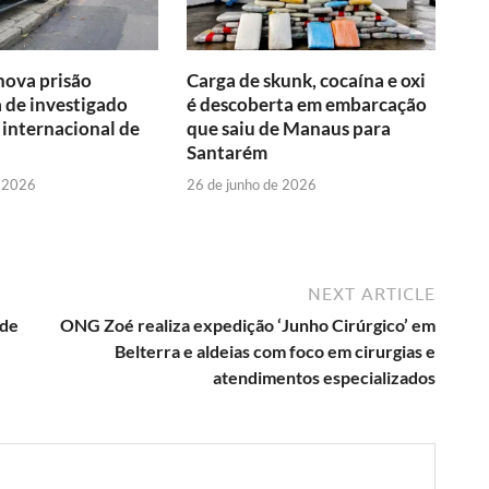
nova prisão
Carga de skunk, cocaína e oxi
 de investigado
é descoberta em embarcação
o internacional de
que saiu de Manaus para
Santarém
e 2026
26 de junho de 2026
NEXT ARTICLE
 de
ONG Zoé realiza expedição ‘Junho Cirúrgico’ em
Belterra e aldeias com foco em cirurgias e
atendimentos especializados