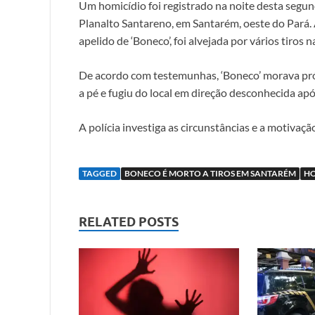
Um homicídio foi registrado na noite desta segun
Planalto Santareno, em Santarém, oeste do Pará. A
apelido de ‘Boneco’, foi alvejada por vários tiros 
De acordo com testemunhas, ‘Boneco’ morava pró
a pé e fugiu do local em direção desconhecida apó
A polícia investiga as circunstâncias e a motivaçã
TAGGED
BONECO É MORTO A TIROS EM SANTARÉM
HO
RELATED POSTS