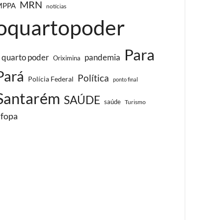
MRN
MPPA
notícias
oquartopoder
Para
 quarto poder
pandemia
Oriximina
Pará
Política
Polícia Federal
ponto final
Santarém
SAÚDE
saúde
Turismo
ufopa