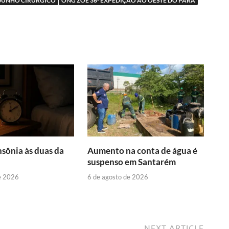
JUNHO CIRURGICO
ONG ZOÉ 36ª EXPEDIÇÃO AO OESTE DO PARÁ
nsônia às duas da
Aumento na conta de água é
suspenso em Santarém
e 2026
6 de agosto de 2026
NEXT ARTICLE