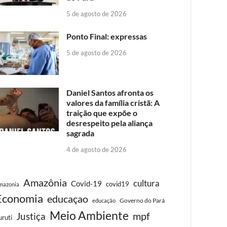
5 de agosto de 2026
Ponto Final: expressas
5 de agosto de 2026
Daniel Santos afronta os
valores da família cristã: A
traição que expõe o
desrespeito pela aliança
sagrada
4 de agosto de 2026
Amazônia
cultura
Covid-19
covid19
mazonia
Economia
educaçao
Governo do Pará
educação
Meio Ambiente
Justiça
mpf
uruti