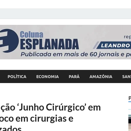
 Poder
POLÍTICA
ECONOMIA
PARÁ
AMAZÔNIA
SAN
ção ‘Junho Cirúrgico’ em
oco em cirurgias e
zados