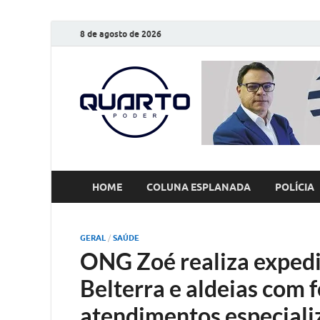
8 de agosto de 2026
O Quarto
Notícias todos os dias
HOME
COLUNA ESPLANADA
POLÍCIA
GERAL
/
SAÚDE
ONG Zoé realiza expedi
Belterra e aldeias com f
atendimentos especiali