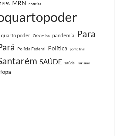
MRN
MPPA
notícias
oquartopoder
Para
 quarto poder
pandemia
Oriximina
Pará
Política
Polícia Federal
ponto final
Santarém
SAÚDE
saúde
Turismo
ufopa