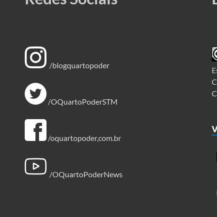
/blogquartopoder
E
C
C
/OQuartoPoderSTM
V
/oquartopoder,com.br
/OQuartoPoderNews