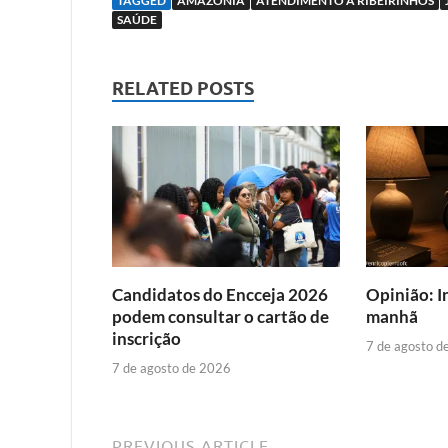
TAGGED
AMAZONIA
ATENDIMENTO A RIBEIRINHOS
SAÚDE
RELATED POSTS
Candidatos do Encceja 2026
Opinião: I
podem consultar o cartão de
manhã
inscrição
7 de agosto d
7 de agosto de 2026
PREVIOUS ARTICLE