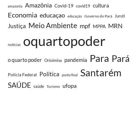
Amazônia
cultura
Covid-19
covid19
amazonia
Economia
educaçao
Juruti
Governo do Pará
educação
Meio Ambiente
MRN
Justiça
mpf
MPPA
oquartopoder
notícias
Para
Pará
o quarto poder
pandemia
Oriximina
Santarém
Política
Polícia Federal
ponto final
SAÚDE
ufopa
saúde
Turismo