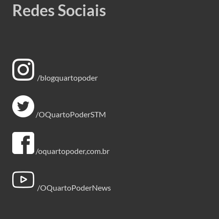
Redes Sociais
/blogquartopoder
/OQuartoPoderSTM
/oquartopoder,com.br
/OQuartoPoderNews