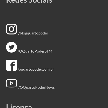
/blogquartopoder
/OQuartoPoderSTM
/oquartopoder,com.br
/OQuartoPoderNews
Licença