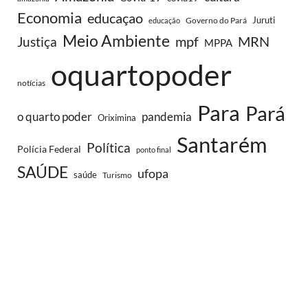
Economia
educaçao
Juruti
Governo do Pará
educação
Meio Ambiente
MRN
Justiça
mpf
MPPA
oquartopoder
notícias
Para
Pará
o quarto poder
pandemia
Oriximina
Santarém
Política
Polícia Federal
ponto final
SAÚDE
ufopa
saúde
Turismo