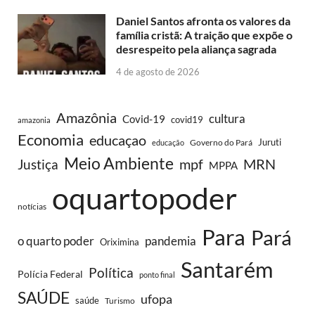
Daniel Santos afronta os valores da
família cristã: A traição que expõe o
desrespeito pela aliança sagrada
4 de agosto de 2026
Amazônia
cultura
Covid-19
covid19
amazonia
Economia
educaçao
Juruti
Governo do Pará
educação
Meio Ambiente
MRN
Justiça
mpf
MPPA
oquartopoder
notícias
Para
Pará
o quarto poder
pandemia
Oriximina
Santarém
Política
Polícia Federal
ponto final
SAÚDE
ufopa
saúde
Turismo