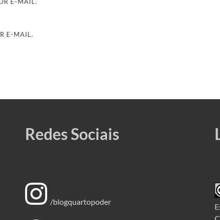
R E-MAIL.
R E-MAIL.
Redes Sociais
/blogquartopoder
E
C