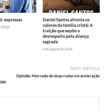
l: expressas
Daniel Santos afronta os
valores da família cristã: A
e 2026
traição que expõe o
desrespeito pela aliança
sagrada
4 de agosto de 2026
NEXT ARTICLE
Opinião: Mercado de duas rodas em aceleração
aúde