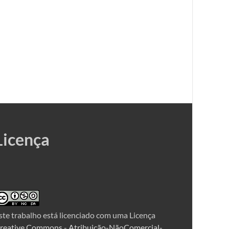
Licença
ste trabalho está licenciado com uma Licença
reative Commons - Atribuição-NãoComercial-