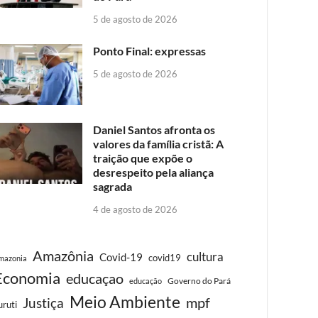
5 de agosto de 2026
Ponto Final: expressas
5 de agosto de 2026
Daniel Santos afronta os
valores da família cristã: A
traição que expõe o
desrespeito pela aliança
sagrada
4 de agosto de 2026
Amazônia
cultura
Covid-19
covid19
mazonia
Economia
educaçao
Governo do Pará
educação
Meio Ambiente
Justiça
mpf
uruti