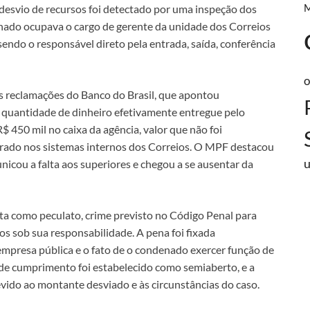
desvio de recursos foi detectado por uma inspeção dos
nado ocupava o cargo de gerente da unidade dos Correios
sendo o responsável direto pela entrada, saída, conferência
o
ós reclamações do Banco do Brasil, que apontou
 a quantidade de dinheiro efetivamente entregue pelo
 450 mil no caixa da agência, valor que não foi
strado nos sistemas internos dos Correios. O MPF destacou
nicou a falta aos superiores e chegou a se ausentar da
duta como peculato, crime previsto no Código Penal para
os sob sua responsabilidade. A pena foi fixada
empresa pública e o fato de o condenado exercer função de
l de cumprimento foi estabelecido como semiaberto, e a
evido ao montante desviado e às circunstâncias do caso.