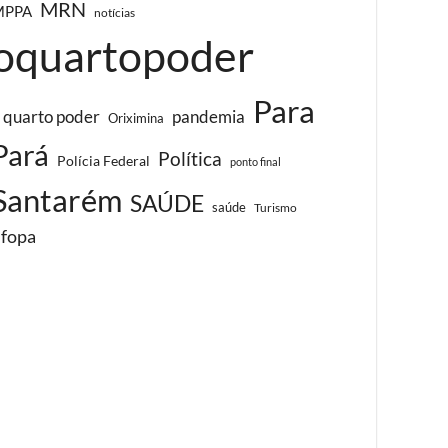
MRN
MPPA
notícias
oquartopoder
Para
 quarto poder
pandemia
Oriximina
Pará
Política
Polícia Federal
ponto final
Santarém
SAÚDE
saúde
Turismo
ufopa