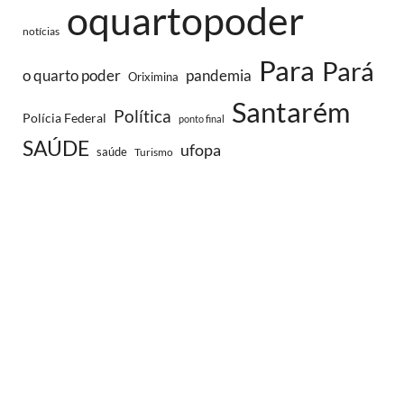
oquartopoder
notícias
Para
Pará
o quarto poder
pandemia
Oriximina
Santarém
Política
Polícia Federal
ponto final
SAÚDE
ufopa
saúde
Turismo