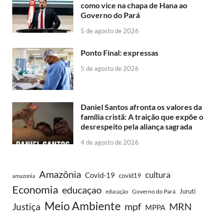
como vice na chapa de Hana ao
Governo do Pará
5 de agosto de 2026
Ponto Final: expressas
5 de agosto de 2026
Daniel Santos afronta os valores da
família cristã: A traição que expõe o
desrespeito pela aliança sagrada
4 de agosto de 2026
Amazônia
cultura
Covid-19
covid19
amazonia
Economia
educaçao
Juruti
Governo do Pará
educação
Meio Ambiente
MRN
Justiça
mpf
MPPA