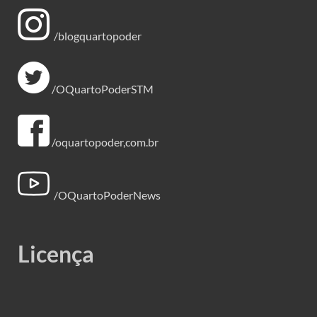
/blogquartopoder
/OQuartoPoderSTM
/oquartopoder,com.br
/OQuartoPoderNews
Licença