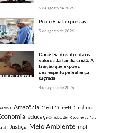
5 de agosto de 2026
Ponto Final: expressas
5 de agosto de 2026
Daniel Santos afronta os
valores da família cristã: A
traição que expõe o
desrespeito pela aliança
sagrada
4 de agosto de 2026
Amazônia
cultura
Covid-19
covid19
mazonia
Economia
educaçao
Governo do Pará
educação
Meio Ambiente
Justiça
mpf
uruti