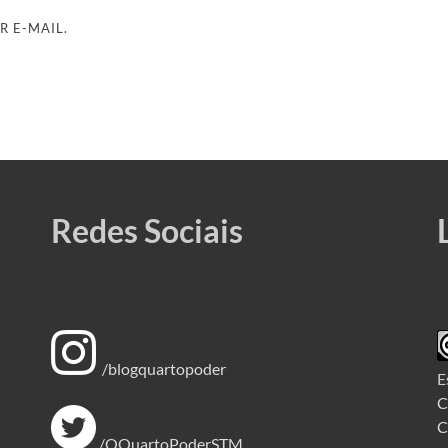
R E-MAIL.
Redes Sociais
/blogquartopoder
E
C
C
/OQuartoPoderSTM