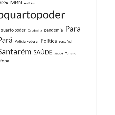
MRN
MPPA
notícias
oquartopoder
Para
 quarto poder
pandemia
Oriximina
Pará
Política
Polícia Federal
ponto final
Santarém
SAÚDE
saúde
Turismo
ufopa