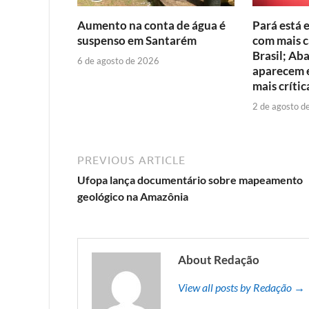
Aumento na conta de água é
Pará está 
suspenso em Santarém
com mais c
Brasil; Ab
6 de agosto de 2026
aparecem e
mais crític
2 de agosto d
PREVIOUS ARTICLE
Ufopa lança documentário sobre mapeamento
geológico na Amazônia
About Redação
View all posts by Redação →