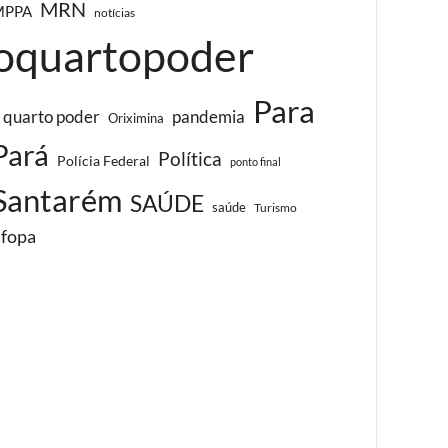
MRN
MPPA
notícias
oquartopoder
Para
 quarto poder
pandemia
Oriximina
Pará
Política
Polícia Federal
ponto final
Santarém
SAÚDE
saúde
Turismo
ufopa