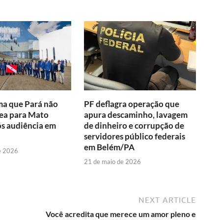
ma que Pará não
PF deflagra operação que
ea para Mato
apura descaminho, lavagem
s audiência em
de dinheiro e corrupção de
servidores público federais
em Belém/PA
e 2026
21 de maio de 2026
NEXT ARTICLE
Você acredita que merece um amor pleno e