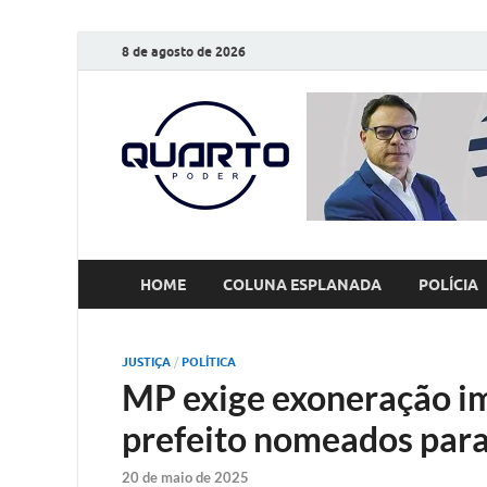
8 de agosto de 2026
O Quarto
Notícias todos os dias
HOME
COLUNA ESPLANADA
POLÍCIA
JUSTIÇA
/
POLÍTICA
MP exige exoneração im
prefeito nomeados para
20 de maio de 2025