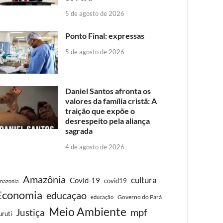
5 de agosto de 2026
Ponto Final: expressas
5 de agosto de 2026
Daniel Santos afronta os
valores da família cristã: A
traição que expõe o
desrespeito pela aliança
sagrada
4 de agosto de 2026
Amazônia
cultura
Covid-19
covid19
mazonia
Economia
educaçao
Governo do Pará
educação
Meio Ambiente
Justiça
mpf
uruti