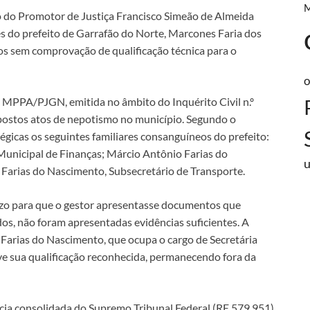
o do Promotor de Justiça Francisco Simeão de Almeida
s do prefeito de Garrafão do Norte, Marcones Faria dos
 sem comprovação de qualificação técnica para o
o
MPPA/PJGN, emitida no âmbito do Inquérito Civil n.º
ostos atos de nepotismo no município. Segundo o
icas os seguintes familiares consanguíneos do prefeito:
Municipal de Finanças; Márcio Antônio Farias do
 Farias do Nascimento, Subsecretário de Transporte.
azo para que o gestor apresentasse documentos que
s, não foram apresentadas evidências suficientes. A
a Farias do Nascimento, que ocupa o cargo de Secretária
e sua qualificação reconhecida, permanecendo fora da
a consolidada do Supremo Tribunal Federal (RE 579.951),