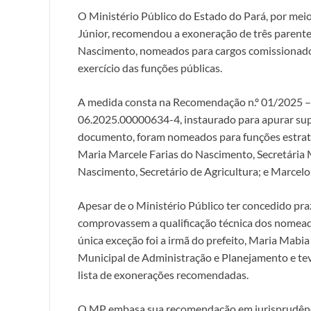
O Ministério Público do Estado do Pará, por mei
Júnior, recomendou a exoneração de três parente
Nascimento, nomeados para cargos comissionados
exercício das funções públicas.
A medida consta na Recomendação n.º 01/2025 – 
06.2025.00000634-4, instaurado para apurar sup
documento, foram nomeados para funções estratég
Maria Marcele Farias do Nascimento, Secretária 
Nascimento, Secretário de Agricultura; e Marcelo
Apesar de o Ministério Público ter concedido pr
comprovassem a qualificação técnica dos nomeado
única exceção foi a irmã do prefeito, Maria Mabi
Municipal de Administração e Planejamento e tev
lista de exonerações recomendadas.
O MP embasa sua recomendação em jurisprudênci