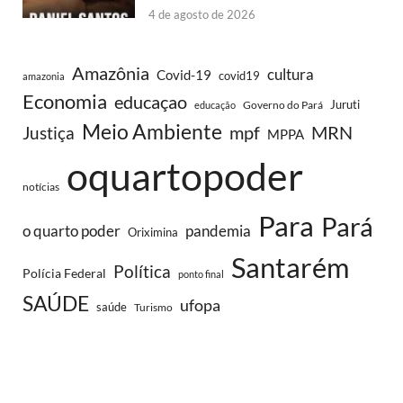
4 de agosto de 2026
Amazônia
cultura
Covid-19
covid19
amazonia
Economia
educaçao
Juruti
Governo do Pará
educação
Meio Ambiente
MRN
Justiça
mpf
MPPA
oquartopoder
notícias
Para
Pará
o quarto poder
pandemia
Oriximina
Santarém
Política
Polícia Federal
ponto final
SAÚDE
ufopa
saúde
Turismo