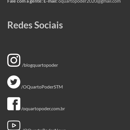
Fale com a gente:
E-mail:
oquartopoder2020@gmail.com
Redes Sociais
/blogquartopoder
/OQuartoPoderSTM
/oquartopoder,com.br