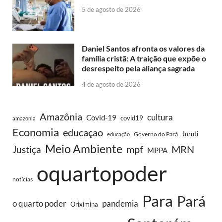
5 de agosto de 2026
Daniel Santos afronta os valores da
família cristã: A traição que expõe o
desrespeito pela aliança sagrada
4 de agosto de 2026
Amazônia
cultura
Covid-19
covid19
amazonia
Economia
educaçao
Juruti
Governo do Pará
educação
Meio Ambiente
MRN
Justiça
mpf
MPPA
oquartopoder
notícias
Para
Pará
o quarto poder
pandemia
Oriximina