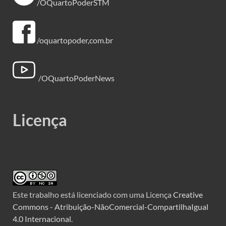
/OQuartoPoderSTM
/oquartopoder,com.br
/OQuartoPoderNews
Licença
Este trabalho está licenciado com uma Licença
Creative
Commons - Atribuição-NãoComercial-CompartilhaIgual
4.0 Internacional
.