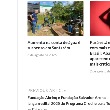
Aumento na conta de água é
Pará está 
suspenso em Santarém
com mais c
Brasil; Ab
6 de agosto de 2026
aparecem e
mais crític
2 de agosto d
PREVIOUS ARTICLE
Fundação Abrinq e Fundação Salvador Arena
lançam edital 2025 do Programa Creche para T
as Crianças