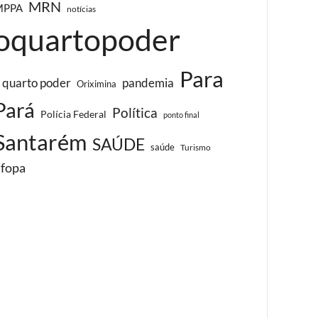
MRN
MPPA
notícias
oquartopoder
Para
 quarto poder
pandemia
Oriximina
Pará
Política
Polícia Federal
ponto final
Santarém
SAÚDE
saúde
Turismo
ufopa