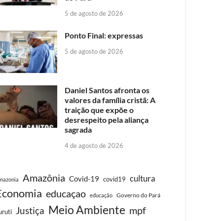
5 de agosto de 2026
Ponto Final: expressas
5 de agosto de 2026
Daniel Santos afronta os
valores da família cristã: A
traição que expõe o
desrespeito pela aliança
sagrada
4 de agosto de 2026
Amazônia
cultura
Covid-19
covid19
mazonia
Economia
educaçao
Governo do Pará
educação
Meio Ambiente
Justiça
mpf
uruti