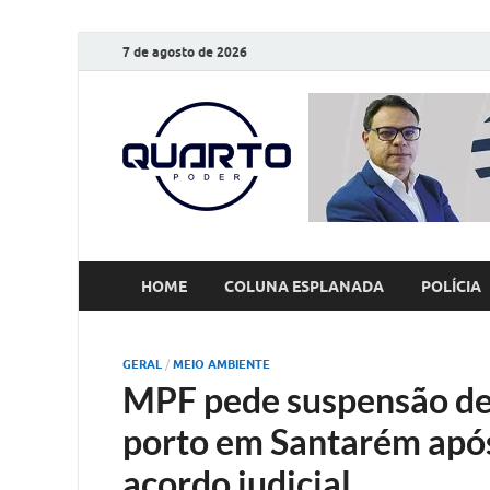
7 de agosto de 2026
O Quarto
Notícias todos os dias
HOME
COLUNA ESPLANADA
POLÍCIA
GERAL
/
MEIO AMBIENTE
MPF pede suspensão de 
porto em Santarém apó
acordo judicial