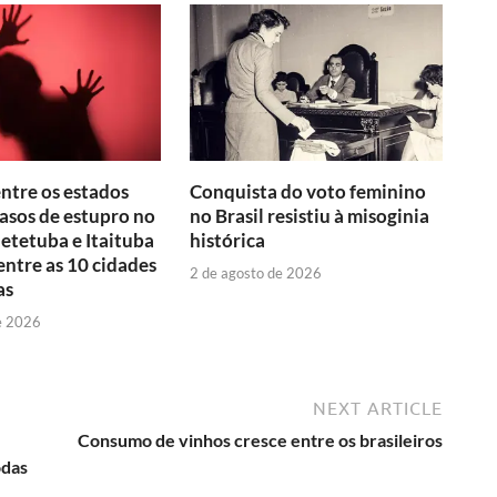
entre os estados
Conquista do voto feminino
asos de estupro no
no Brasil resistiu à misoginia
aetetuba e Itaituba
histórica
ntre as 10 cidades
2 de agosto de 2026
as
e 2026
NEXT ARTICLE
Consumo de vinhos cresce entre os brasileiros
odas