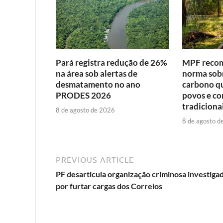
Pará registra redução de 26%
MPF recom
na área sob alertas de
norma sob
desmatamento no ano
carbono qu
PRODES 2026
povos e c
tradiciona
8 de agosto de 2026
8 de agosto d
PREVIOUS ARTICLE
PF desarticula organização criminosa investiga
por furtar cargas dos Correios