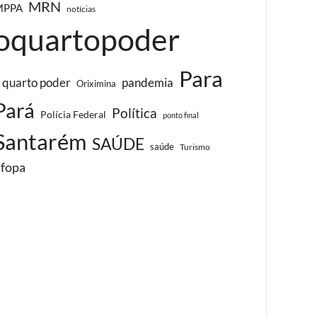
MRN
MPPA
notícias
oquartopoder
Para
 quarto poder
pandemia
Oriximina
Pará
Política
Polícia Federal
ponto final
Santarém
SAÚDE
saúde
Turismo
ufopa