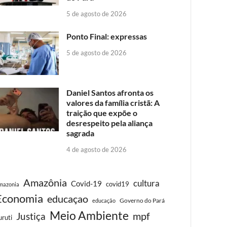
5 de agosto de 2026
Ponto Final: expressas
5 de agosto de 2026
Daniel Santos afronta os
valores da família cristã: A
traição que expõe o
desrespeito pela aliança
sagrada
4 de agosto de 2026
Amazônia
cultura
Covid-19
covid19
mazonia
Economia
educaçao
Governo do Pará
educação
Meio Ambiente
Justiça
mpf
uruti