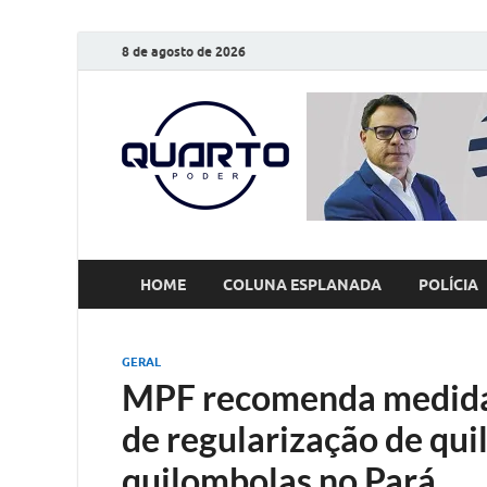
8 de agosto de 2026
O Quarto
Notícias todos os dias
HOME
COLUNA ESPLANADA
POLÍCIA
GERAL
MPF recomenda medidas
de regularização de qu
quilombolas no Pará