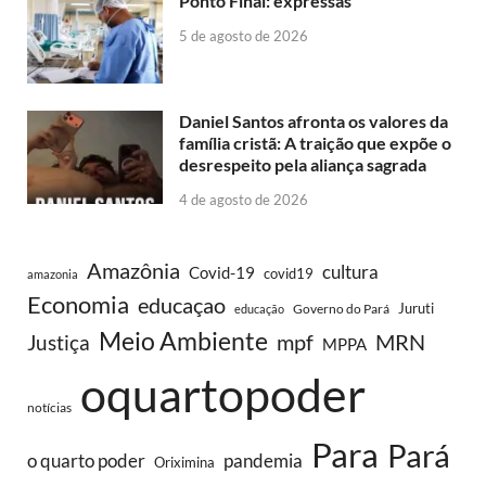
Ponto Final: expressas
5 de agosto de 2026
Daniel Santos afronta os valores da
família cristã: A traição que expõe o
desrespeito pela aliança sagrada
4 de agosto de 2026
Amazônia
cultura
Covid-19
covid19
amazonia
Economia
educaçao
Juruti
Governo do Pará
educação
Meio Ambiente
MRN
Justiça
mpf
MPPA
oquartopoder
notícias
Para
Pará
o quarto poder
pandemia
Oriximina