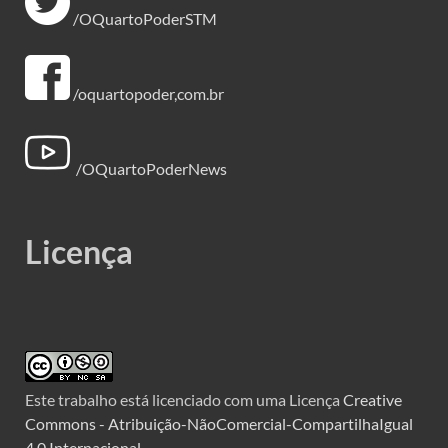
/OQuartoPoderSTM
/oquartopoder,com.br
/OQuartoPoderNews
Licença
Este trabalho está licenciado com uma Licença
Creative
Commons - Atribuição-NãoComercial-CompartilhaIgual
4.0 Internacional
.