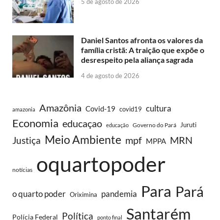
5 de agosto de 2026
Daniel Santos afronta os valores da
família cristã: A traição que expõe o
desrespeito pela aliança sagrada
4 de agosto de 2026
Amazônia
cultura
Covid-19
covid19
amazonia
Economia
educaçao
Juruti
Governo do Pará
educação
Meio Ambiente
MRN
Justiça
mpf
MPPA
oquartopoder
notícias
Para
Pará
o quarto poder
pandemia
Oriximina
Santarém
Política
Polícia Federal
ponto final