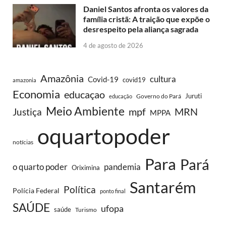
Daniel Santos afronta os valores da
família cristã: A traição que expõe o
desrespeito pela aliança sagrada
4 de agosto de 2026
Amazônia
cultura
Covid-19
covid19
amazonia
Economia
educaçao
Juruti
Governo do Pará
educação
Meio Ambiente
MRN
Justiça
mpf
MPPA
oquartopoder
notícias
Para
Pará
o quarto poder
pandemia
Oriximina
Santarém
Política
Polícia Federal
ponto final
SAÚDE
ufopa
saúde
Turismo