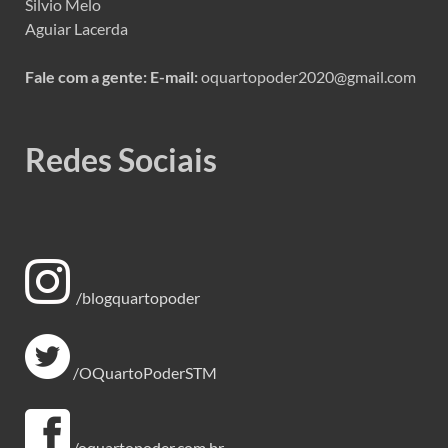
Silvio Melo
Aguiar Lacerda
Fale com a gente:
E-mail:
oquartopoder2020@gmail.com
Redes Sociais
/blogquartopoder
/OQuartoPoderSTM
/oquartopoder,com.br