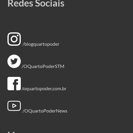
Redes Sociais
/blogquartopoder
/OQuartoPoderSTM
/oquartopoder,com.br
/OQuartoPoderNews