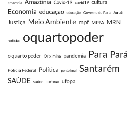
Amazônia
cultura
Covid-19
covid19
amazonia
Economia
educaçao
Juruti
Governo do Pará
educação
Meio Ambiente
MRN
Justiça
mpf
MPPA
oquartopoder
notícias
Para
Pará
o quarto poder
pandemia
Oriximina
Santarém
Política
Polícia Federal
ponto final
SAÚDE
ufopa
saúde
Turismo