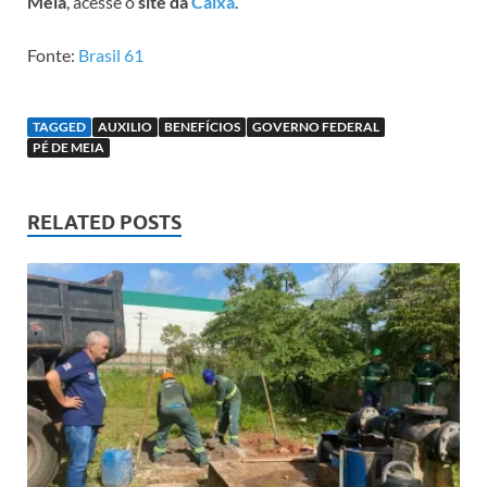
Meia
, acesse o
site da
Caixa
.
Fonte:
Brasil 61
TAGGED
AUXILIO
BENEFÍCIOS
GOVERNO FEDERAL
PÉ DE MEIA
RELATED POSTS