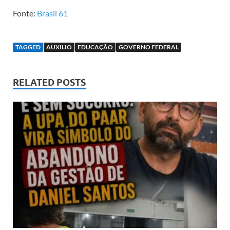
Fonte:
Brasil 61
TAGGED
AUXILIO
EDUCAÇÃO
GOVERNO FEDERAL
RELATED POSTS