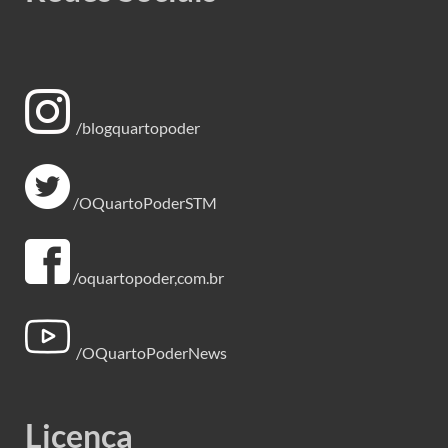
/blogquartopoder
/OQuartoPoderSTM
/oquartopoder,com.br
/OQuartoPoderNews
Licença