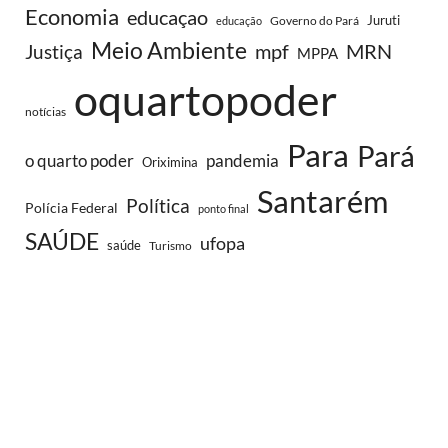
Economia
educaçao
Juruti
Governo do Pará
educação
Meio Ambiente
MRN
Justiça
mpf
MPPA
oquartopoder
notícias
Para
Pará
o quarto poder
pandemia
Oriximina
Santarém
Política
Polícia Federal
ponto final
SAÚDE
ufopa
saúde
Turismo