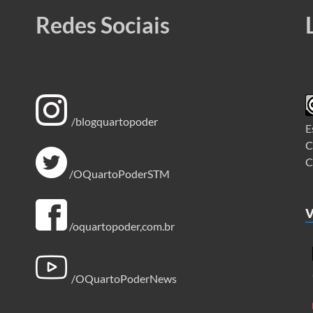
Redes Sociais
/blogquartopoder
E
C
C
/OQuartoPoderSTM
V
/oquartopoder,com.br
/OQuartoPoderNews