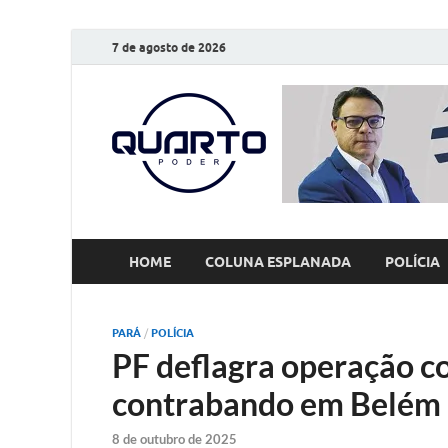
7 de agosto de 2026
O Quarto
Notícias todos os dias
HOME
COLUNA ESPLANADA
POLÍCIA
PARÁ
/
POLÍCIA
PF deflagra operação c
contrabando em Belém
8 de outubro de 2025