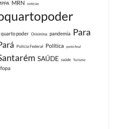
MRN
MPPA
notícias
oquartopoder
Para
 quarto poder
pandemia
Oriximina
Pará
Política
Polícia Federal
ponto final
Santarém
SAÚDE
saúde
Turismo
ufopa