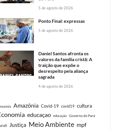
5 de agosto de 2026
Ponto Final: expressas
5 de agosto de 2026
Daniel Santos afronta os
valores da família cristã: A
traição que expõe o
desrespeito pela aliança
sagrada
4 de agosto de 2026
Amazônia
cultura
Covid-19
covid19
mazonia
Economia
educaçao
Governo do Pará
educação
Meio Ambiente
Justiça
mpf
uruti