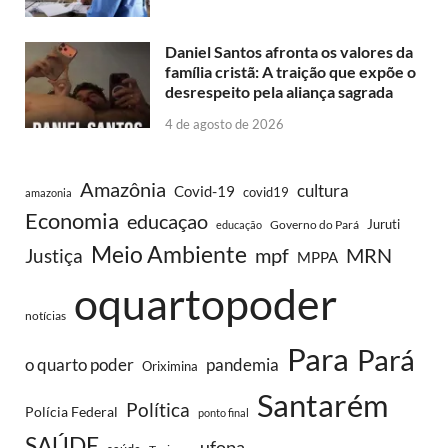
Daniel Santos afronta os valores da
família cristã: A traição que expõe o
desrespeito pela aliança sagrada
4 de agosto de 2026
Amazônia
cultura
Covid-19
covid19
amazonia
Economia
educaçao
Juruti
Governo do Pará
educação
Meio Ambiente
MRN
Justiça
mpf
MPPA
oquartopoder
notícias
Para
Pará
o quarto poder
pandemia
Oriximina
Santarém
Política
Polícia Federal
ponto final
SAÚDE
ufopa