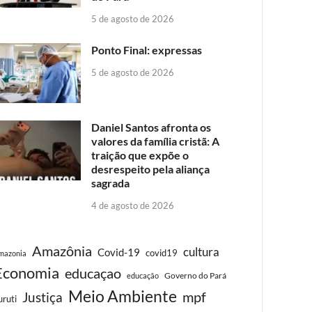
5 de agosto de 2026
Ponto Final: expressas
5 de agosto de 2026
Daniel Santos afronta os
valores da família cristã: A
traição que expõe o
desrespeito pela aliança
sagrada
4 de agosto de 2026
Amazônia
cultura
Covid-19
covid19
mazonia
Economia
educaçao
Governo do Pará
educação
Meio Ambiente
Justiça
mpf
uruti