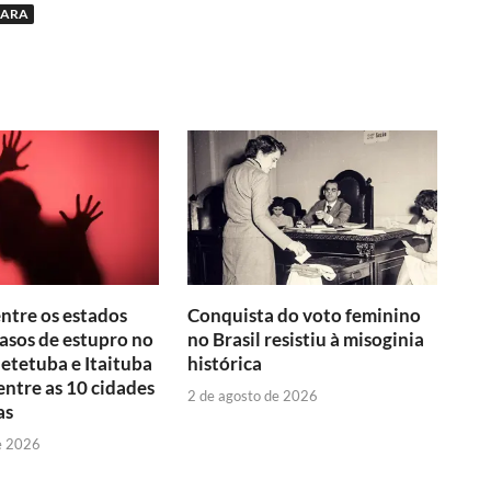
ÇARA
entre os estados
Conquista do voto feminino
asos de estupro no
no Brasil resistiu à misoginia
aetetuba e Itaituba
histórica
ntre as 10 cidades
2 de agosto de 2026
as
e 2026