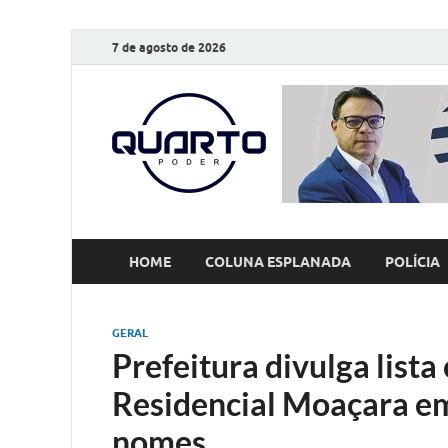
7 de agosto de 2026
O Quarto
Notícias todos os dias
HOME
COLUNA ESPLANADA
POLÍCIA
GERAL
Prefeitura divulga lista
Residencial Moaçara em
nomes