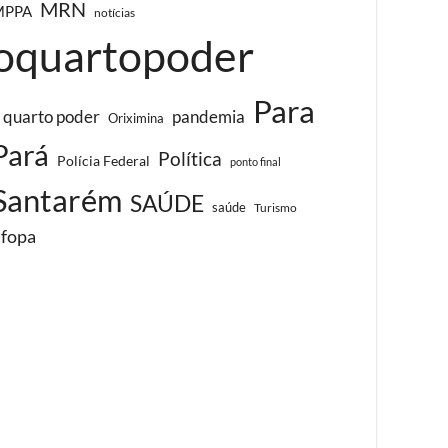
MRN
MPPA
notícias
oquartopoder
Para
 quarto poder
pandemia
Oriximina
Pará
Política
Polícia Federal
ponto final
Santarém
SAÚDE
saúde
Turismo
ufopa