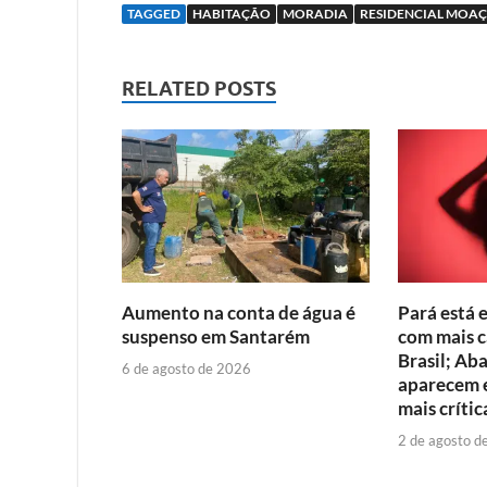
TAGGED
HABITAÇÃO
MORADIA
RESIDENCIAL MOA
RELATED POSTS
Aumento na conta de água é
Pará está 
suspenso em Santarém
com mais c
Brasil; Ab
6 de agosto de 2026
aparecem e
mais crític
2 de agosto d