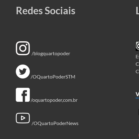
Redes Sociais
/blogquartopoder
E
C
C
/OQuartoPoderSTM
V
/oquartopoder,com.br
/OQuartoPoderNews