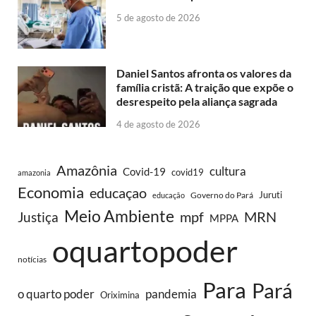
5 de agosto de 2026
Daniel Santos afronta os valores da
família cristã: A traição que expõe o
desrespeito pela aliança sagrada
4 de agosto de 2026
Amazônia
cultura
Covid-19
covid19
amazonia
Economia
educaçao
Juruti
Governo do Pará
educação
Meio Ambiente
MRN
Justiça
mpf
MPPA
oquartopoder
notícias
Para
Pará
o quarto poder
pandemia
Oriximina