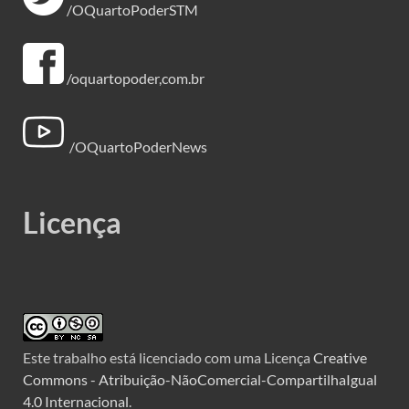
/OQuartoPoderSTM
/oquartopoder,com.br
/OQuartoPoderNews
Licença
Este trabalho está licenciado com uma Licença
Creative
Commons - Atribuição-NãoComercial-CompartilhaIgual
4.0 Internacional
.