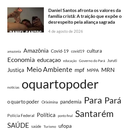
Daniel Santos afronta os valores da
família cristã: A traição que expõe o
desrespeito pela aliança sagrada
4 de agosto de 2026
Amazônia
cultura
Covid-19
covid19
amazonia
Economia
educaçao
Juruti
Governo do Pará
educação
Meio Ambiente
MRN
Justiça
mpf
MPPA
oquartopoder
notícias
Para
Pará
o quarto poder
pandemia
Oriximina
Santarém
Política
Polícia Federal
ponto final
SAÚDE
ufopa
saúde
Turismo