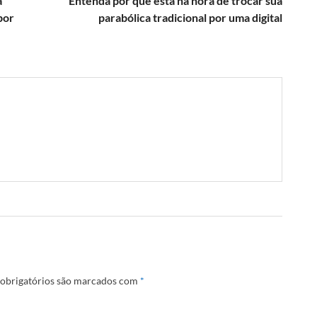
á
Entenda por que está na hora de trocar sua
por
parabólica tradicional por uma digital
obrigatórios são marcados com
*