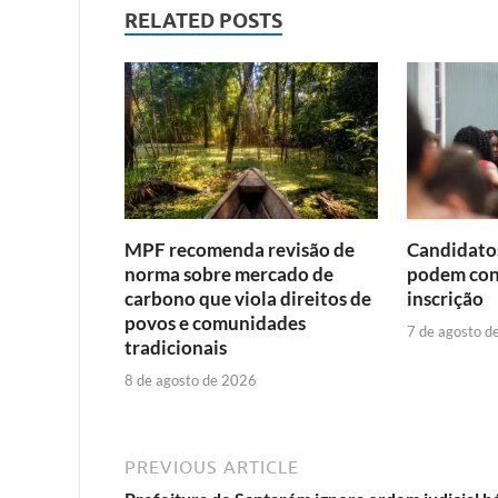
RELATED POSTS
MPF recomenda revisão de
Candidato
norma sobre mercado de
podem cons
carbono que viola direitos de
inscrição
povos e comunidades
7 de agosto d
tradicionais
8 de agosto de 2026
PREVIOUS ARTICLE