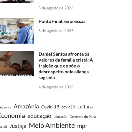
5 de agosto de 2026
Ponto Final: expressas
5 de agosto de 2026
Daniel Santos afronta os
valores da família cristã: A
traição que expõe o
desrespeito pela aliança
sagrada
4 de agosto de 2026
Amazônia
cultura
Covid-19
covid19
mazonia
Economia
educaçao
Governo do Pará
educação
Meio Ambiente
Justiça
mpf
uruti