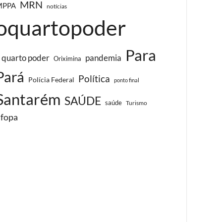
MRN
MPPA
notícias
oquartopoder
Para
 quarto poder
pandemia
Oriximina
Pará
Política
Polícia Federal
ponto final
Santarém
SAÚDE
saúde
Turismo
ufopa