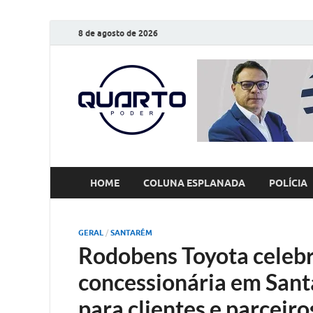
8 de agosto de 2026
O Quarto
Notícias todos os dias
HOME
COLUNA ESPLANADA
POLÍCIA
GERAL
/
SANTARÉM
Rodobens Toyota celebr
concessionária em Sant
para clientes e parceiro