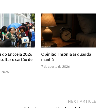
s do Encceja 2026
Opinião: Insônia às duas da
ultar o cartão de
manhã
7 de agosto de 2026
e 2026
NEXT ARTICLE