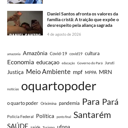
Daniel Santos afronta os valores da
família cristã: A traição que expõe o
desrespeito pela aliança sagrada
4 de agosto de 2026
Amazônia
cultura
Covid-19
covid19
amazonia
Economia
educaçao
Juruti
Governo do Pará
educação
Meio Ambiente
MRN
Justiça
mpf
MPPA
oquartopoder
notícias
Para
Pará
o quarto poder
pandemia
Oriximina
Santarém
Política
Polícia Federal
ponto final
SAÚDE
ufopa
saúde
Turismo