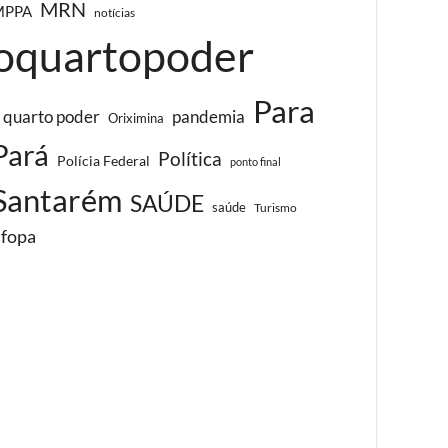
MRN
MPPA
notícias
oquartopoder
Para
 quarto poder
pandemia
Oriximina
Pará
Política
Polícia Federal
ponto final
Santarém
SAÚDE
saúde
Turismo
ufopa