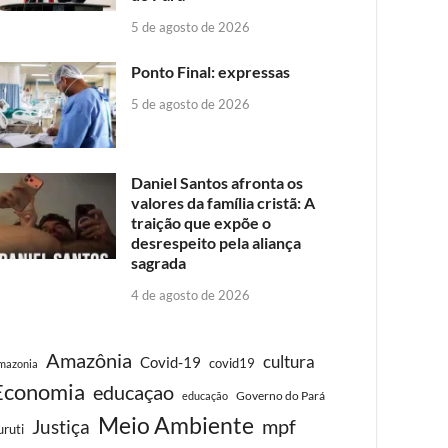
5 de agosto de 2026
Ponto Final: expressas
5 de agosto de 2026
Daniel Santos afronta os
valores da família cristã: A
traição que expõe o
desrespeito pela aliança
sagrada
4 de agosto de 2026
Amazônia
cultura
Covid-19
covid19
mazonia
Economia
educaçao
Governo do Pará
educação
Meio Ambiente
Justiça
mpf
uruti