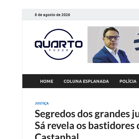
8 de agosto de 2026
O Quarto
Notícias todos os dias
HOME
COLUNA ESPLANADA
POLÍCIA
JUSTIÇA
Segredos dos grandes j
Sá revela os bastidores 
Castanhal