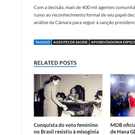
Com a decisão, mais de 400 mil agentes comunitá
rumo ao reconhecimento formal de seu papel deci
análise da Câmara para seguir à sanção presidenci
TAGGED
AGENTES DE SAÚDE
APOSENTADORIA ESPECI
RELATED POSTS
Conquista do voto feminino
MDB oficia
no Brasil resistiu à misoginia
de Hana G