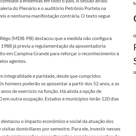
 combate a endemias em todo o país. A sessão atraiu
aleria do Plenário e o auditório Petrônio Portela na
veis e nenhuma manifestação contrária. O texto segue
o
o Rêgo (MDB-PB) destacou que a medida não configura
 1988 já previa a regulamentação da aposentadoria
eito em Campina Grande para reforçar o reconhecimento à
elos agentes.
m integralidade e paridade, desde que cumpridos
Os homens poderão se aposentar a partir dos 52 anos, e as
anos de exercício na função. Há ainda a opção de
0 em outra ocupação. Estados e municípios terão 120 dias
 destacou o impacto econômico e social da atuação dos
visitas domiciliares por semestre. Para ele, investir nesses