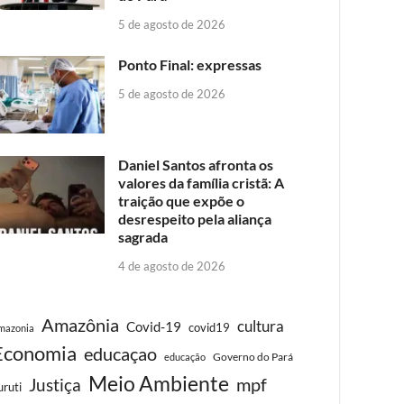
5 de agosto de 2026
Ponto Final: expressas
5 de agosto de 2026
Daniel Santos afronta os
valores da família cristã: A
traição que expõe o
desrespeito pela aliança
sagrada
4 de agosto de 2026
Amazônia
cultura
Covid-19
covid19
mazonia
Economia
educaçao
Governo do Pará
educação
Meio Ambiente
Justiça
mpf
uruti