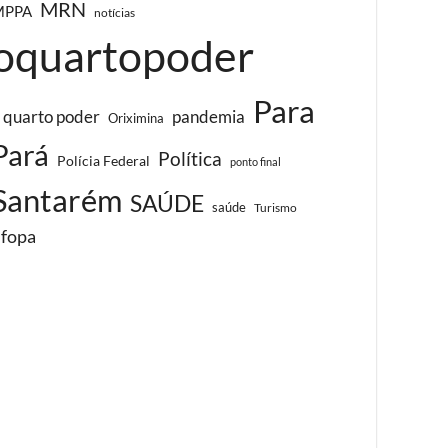
MRN
MPPA
notícias
oquartopoder
Para
 quarto poder
pandemia
Oriximina
Pará
Política
Polícia Federal
ponto final
Santarém
SAÚDE
saúde
Turismo
ufopa