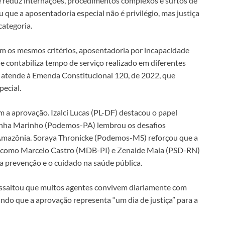
s e reduz internações, procedimentos complexos e surtos de
que a aposentadoria especial não é privilégio, mas justiça
categoria.
 os mesmos critérios, aposentadoria por incapacidade
e contabiliza tempo de serviço realizado em diferentes
 atende à Emenda Constitucional 120, de 2022, que
pecial.
 a aprovação. Izalci Lucas (PL-DF) destacou o papel
uinha Marinho (Podemos-PA) lembrou os desafios
Amazônia. Soraya Thronicke (Podemos-MS) reforçou que a
cos como Marcelo Castro (MDB-PI) e Zenaide Maia (PSD-RN)
a prevenção e o cuidado na saúde pública.
ssaltou que muitos agentes convivem diariamente com
ando que a aprovação representa “um dia de justiça” para a