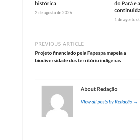
histórica
do Pará e 
continuida
2 de agosto de 2026
1 de agosto d
PREVIOUS ARTICLE
Projeto financiado pela Fapespa mapeia a
biodiversidade dos território indígenas
About Redação
View all posts by Redação →