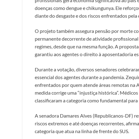
profissionais gera economia significativa ao paí
doenças como dengue e chikungunya. Ele reforçou 
diante do desgaste e dos riscos enfrentados pela 
O projeto também assegura pensão por morte com
permanente decorrente de atividade profissional 
regimes, desde que na mesma função. A proposta
garantiu aos agentes o direito à aposentadoria es
Durante a votação, diversos senadores celebraram
essencial dos agentes durante a pandemia. Zeq
enfrentados por quem atende áreas remotas na 
medida corrige uma “injustiça histórica”. Médi
classificaram a categoria como fundamental para 
A senadora Damares Alves (Republicanos-DF) re
riscos extremos e até doenças recorrentes, afirm
categoria que atua na linha de frente do SUS.