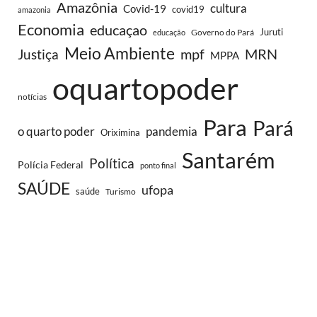
Amazônia
cultura
Covid-19
covid19
amazonia
Economia
educaçao
Juruti
Governo do Pará
educação
Meio Ambiente
MRN
Justiça
mpf
MPPA
oquartopoder
notícias
Para
Pará
o quarto poder
pandemia
Oriximina
Santarém
Política
Polícia Federal
ponto final
SAÚDE
ufopa
saúde
Turismo