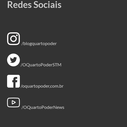
Redes Sociais
/blogquartopoder
/OQuartoPoderSTM
/oquartopoder,com.br
/OQuartoPoderNews