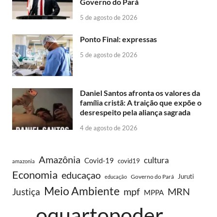
Governo do Pará
5 de agosto de 2026
Ponto Final: expressas
5 de agosto de 2026
Daniel Santos afronta os valores da
família cristã: A traição que expõe o
desrespeito pela aliança sagrada
4 de agosto de 2026
Amazônia
cultura
Covid-19
covid19
amazonia
Economia
educaçao
Juruti
Governo do Pará
educação
Meio Ambiente
MRN
Justiça
mpf
MPPA
oquartopoder