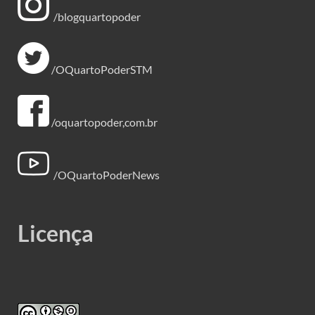
/blogquartopoder
/OQuartoPoderSTM
/oquartopoder,com.br
/OQuartoPoderNews
Licença