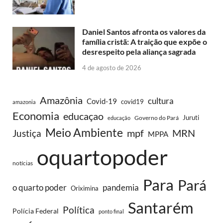
Daniel Santos afronta os valores da
família cristã: A traição que expõe o
desrespeito pela aliança sagrada
4 de agosto de 2026
Amazônia
cultura
Covid-19
covid19
amazonia
Economia
educaçao
Juruti
Governo do Pará
educação
Meio Ambiente
MRN
Justiça
mpf
MPPA
oquartopoder
notícias
Para
Pará
o quarto poder
pandemia
Oriximina
Santarém
Política
Polícia Federal
ponto final