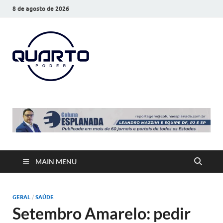
8 de agosto de 2026
O Quarto
Notícias todos os dias
Poder
MAIN MENU
GERAL
/
SAÚDE
Setembro Amarelo: pedir