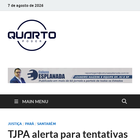
7 de agosto de 2026
O Quarto
Notícias todos os dias
Poder
MAIN MENU
JUSTIÇA
/
PARÁ
/
SANTARÉM
TJPA alerta para tentativas