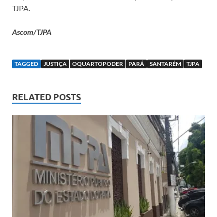
TJPA.
Ascom/TJPA
TAGGED
JUSTIÇA
OQUARTOPODER
PARÁ
SANTARÉM
TJPA
RELATED POSTS