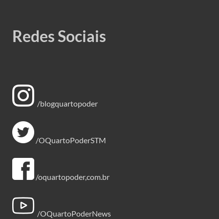
Redes Sociais
/blogquartopoder
/OQuartoPoderSTM
/oquartopoder,com.br
/OQuartoPoderNews