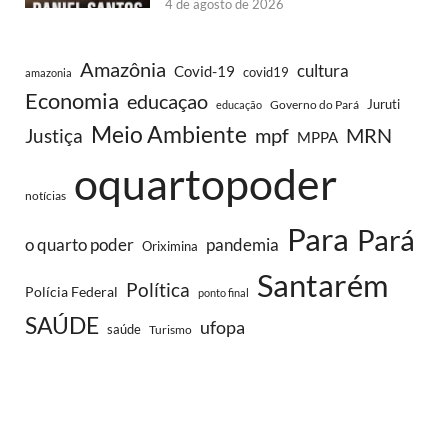
4 de agosto de 2026
Amazônia
cultura
Covid-19
covid19
amazonia
Economia
educaçao
Juruti
Governo do Pará
educação
Meio Ambiente
MRN
Justiça
mpf
MPPA
oquartopoder
notícias
Para
Pará
o quarto poder
pandemia
Oriximina
Santarém
Política
Polícia Federal
ponto final
SAÚDE
ufopa
saúde
Turismo