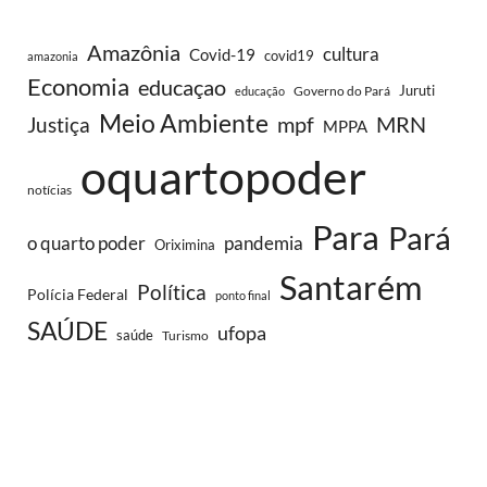
Amazônia
cultura
Covid-19
covid19
amazonia
Economia
educaçao
Juruti
Governo do Pará
educação
Meio Ambiente
MRN
Justiça
mpf
MPPA
oquartopoder
notícias
Para
Pará
o quarto poder
pandemia
Oriximina
Santarém
Política
Polícia Federal
ponto final
SAÚDE
ufopa
saúde
Turismo