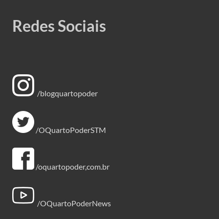
Redes Sociais
/blogquartopoder
/OQuartoPoderSTM
/oquartopoder,com.br
/OQuartoPoderNews