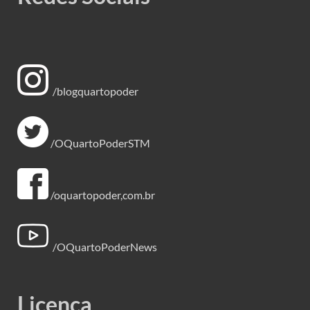
/blogquartopoder
/OQuartoPoderSTM
/oquartopoder,com.br
/OQuartoPoderNews
Licença