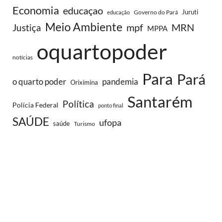
Economia
educaçao
Juruti
Governo do Pará
educação
Meio Ambiente
MRN
Justiça
mpf
MPPA
oquartopoder
notícias
Para
Pará
o quarto poder
pandemia
Oriximina
Santarém
Política
Polícia Federal
ponto final
SAÚDE
ufopa
saúde
Turismo