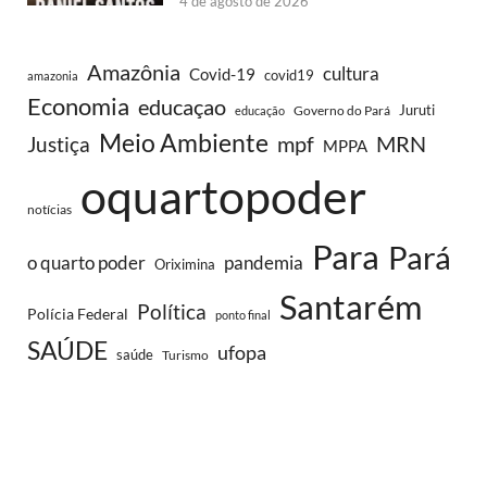
4 de agosto de 2026
Amazônia
cultura
Covid-19
covid19
amazonia
Economia
educaçao
Juruti
Governo do Pará
educação
Meio Ambiente
MRN
Justiça
mpf
MPPA
oquartopoder
notícias
Para
Pará
o quarto poder
pandemia
Oriximina
Santarém
Política
Polícia Federal
ponto final
SAÚDE
ufopa
saúde
Turismo