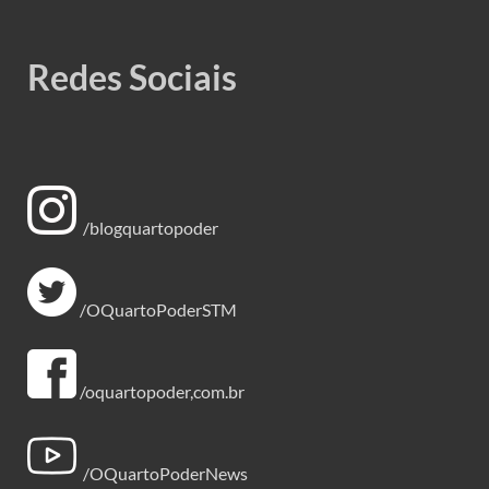
Redes Sociais
/blogquartopoder
/OQuartoPoderSTM
/oquartopoder,com.br
/OQuartoPoderNews