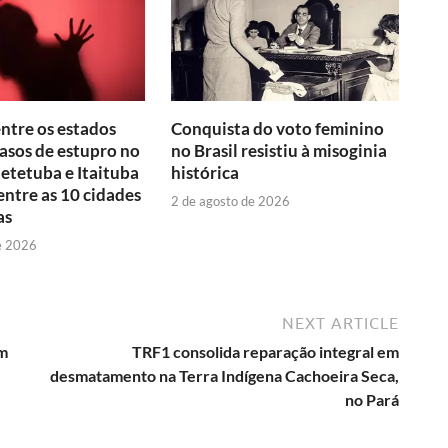
entre os estados
Conquista do voto feminino
asos de estupro no
no Brasil resistiu à misoginia
aetetuba e Itaituba
histórica
ntre as 10 cidades
2 de agosto de 2026
as
e 2026
NEXT ARTICLE
em
TRF1 consolida reparação integral em
desmatamento na Terra Indígena Cachoeira Seca,
no Pará