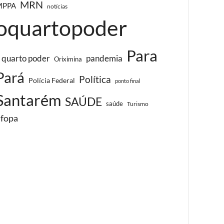
MRN
MPPA
notícias
oquartopoder
Para
 quarto poder
pandemia
Oriximina
Pará
Política
Polícia Federal
ponto final
Santarém
SAÚDE
saúde
Turismo
ufopa