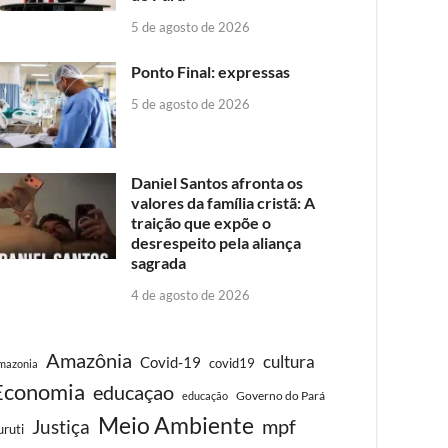
5 de agosto de 2026
Ponto Final: expressas
5 de agosto de 2026
Daniel Santos afronta os
valores da família cristã: A
traição que expõe o
desrespeito pela aliança
sagrada
4 de agosto de 2026
Amazônia
cultura
Covid-19
covid19
mazonia
Economia
educaçao
Governo do Pará
educação
Meio Ambiente
Justiça
mpf
uruti