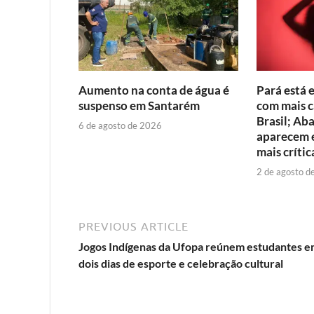
Aumento na conta de água é
Pará está 
suspenso em Santarém
com mais c
Brasil; Ab
6 de agosto de 2026
aparecem e
mais crític
2 de agosto d
PREVIOUS ARTICLE
Jogos Indígenas da Ufopa reúnem estudantes 
dois dias de esporte e celebração cultural