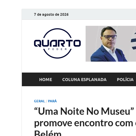
7 de agosto de 2026
O Quarto
Notícias todos os dias
HOME
COLUNA ESPLANADA
POLÍCIA
GERAL
/
PARÁ
“Uma Noite No Museu” a
promove encontro com c
Belém