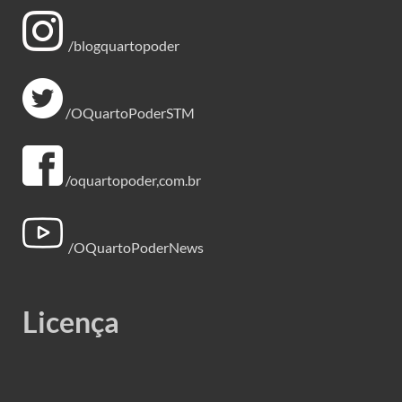
/blogquartopoder
/OQuartoPoderSTM
/oquartopoder,com.br
/OQuartoPoderNews
Licença