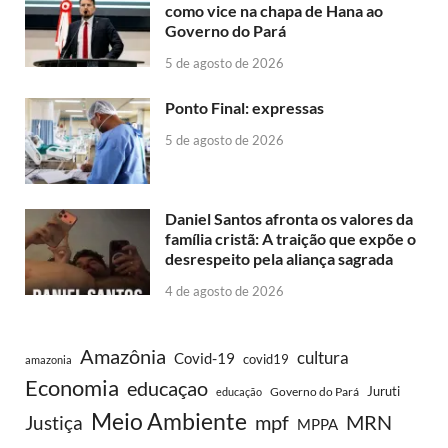
como vice na chapa de Hana ao
Governo do Pará
5 de agosto de 2026
Ponto Final: expressas
5 de agosto de 2026
Daniel Santos afronta os valores da
família cristã: A traição que expõe o
desrespeito pela aliança sagrada
4 de agosto de 2026
Amazônia
cultura
Covid-19
covid19
amazonia
Economia
educaçao
Juruti
Governo do Pará
educação
Meio Ambiente
MRN
Justiça
mpf
MPPA