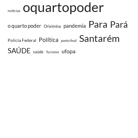
oquartopoder
notícias
Para
Pará
o quarto poder
pandemia
Oriximina
Santarém
Política
Polícia Federal
ponto final
SAÚDE
ufopa
saúde
Turismo