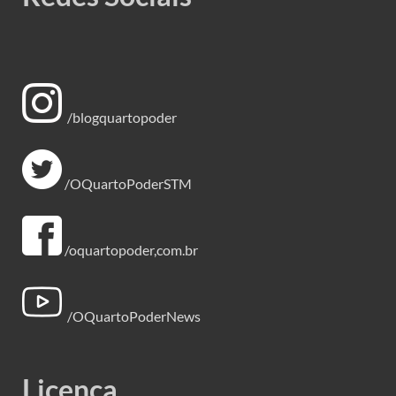
/blogquartopoder
/OQuartoPoderSTM
/oquartopoder,com.br
/OQuartoPoderNews
Licença