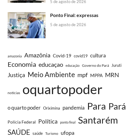
5 de agosto de 2026
Ponto Final: expressas
5 de agosto de 2026
Amazônia
cultura
Covid-19
covid19
amazonia
Economia
educaçao
Juruti
Governo do Pará
educação
Meio Ambiente
MRN
Justiça
mpf
MPPA
oquartopoder
notícias
Para
Pará
o quarto poder
pandemia
Oriximina
Santarém
Política
Polícia Federal
ponto final
SAÚDE
ufopa
saúde
Turismo