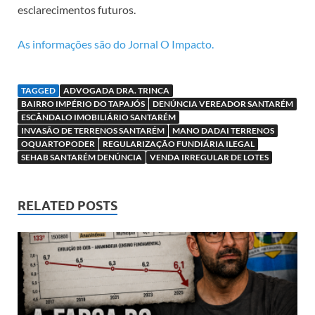
esclarecimentos futuros.
As informações são do Jornal O Impacto.
TAGGED
ADVOGADA DRA. TRINCA
BAIRRO IMPÉRIO DO TAPAJÓS
DENÚNCIA VEREADOR SANTARÉM
ESCÂNDALO IMOBILIÁRIO SANTARÉM
INVASÃO DE TERRENOS SANTARÉM
MANO DADAI TERRENOS
OQUARTOPODER
REGULARIZAÇÃO FUNDIÁRIA ILEGAL
SEHAB SANTARÉM DENÚNCIA
VENDA IRREGULAR DE LOTES
RELATED POSTS