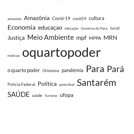
Amazônia
cultura
Covid-19
covid19
amazonia
Economia
educaçao
Juruti
Governo do Pará
educação
Meio Ambiente
MRN
Justiça
mpf
MPPA
oquartopoder
notícias
Para
Pará
o quarto poder
pandemia
Oriximina
Santarém
Política
Polícia Federal
ponto final
SAÚDE
ufopa
saúde
Turismo