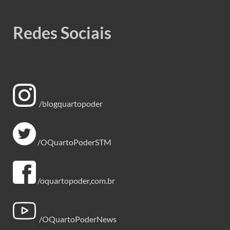
Redes Sociais
/blogquartopoder
/OQuartoPoderSTM
/oquartopoder,com.br
/OQuartoPoderNews