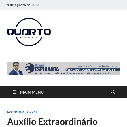
9 de agosto de 2026
O Quarto
Notícias todos os dias
Poder
MAIN MENU
ECONOMIA
/
GERAL
Auxílio Extraordinário