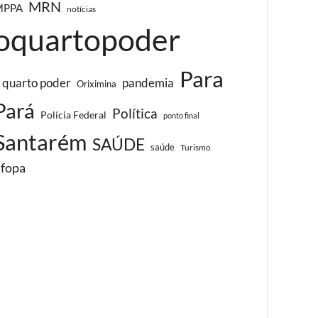
MRN
MPPA
notícias
oquartopoder
Para
 quarto poder
pandemia
Oriximina
Pará
Política
Polícia Federal
ponto final
Santarém
SAÚDE
saúde
Turismo
ufopa