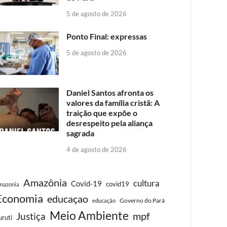
5 de agosto de 2026
Ponto Final: expressas
5 de agosto de 2026
Daniel Santos afronta os
valores da família cristã: A
traição que expõe o
desrespeito pela aliança
sagrada
4 de agosto de 2026
Amazônia
cultura
Covid-19
covid19
mazonia
Economia
educaçao
Governo do Pará
educação
Meio Ambiente
Justiça
mpf
uruti