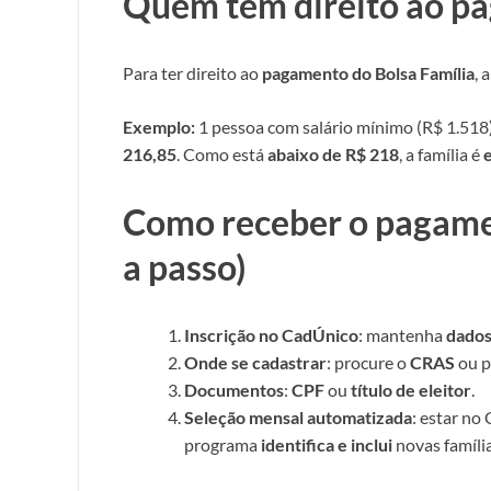
Quem tem direito ao pa
Para ter direito ao
pagamento do Bolsa Família
, 
Exemplo:
1 pessoa com salário mínimo (R$ 1.518)
216,85
. Como está
abaixo de R$ 218
, a família é
Como receber o pagamen
a passo)
Inscrição no CadÚnico
: mantenha
dados
Onde se cadastrar
: procure o
CRAS
ou p
Documentos
:
CPF
ou
título de eleitor
.
Seleção mensal automatizada
: estar n
programa
identifica e inclui
novas famíli