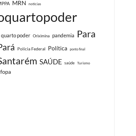
MRN
MPPA
notícias
oquartopoder
Para
 quarto poder
pandemia
Oriximina
Pará
Política
Polícia Federal
ponto final
Santarém
SAÚDE
saúde
Turismo
ufopa