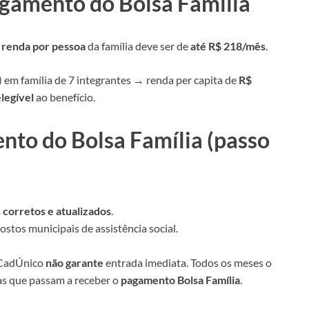
gamento do Bolsa Família
a
renda por pessoa
da família deve ser de
até R$ 218/mês
.
 em família de 7 integrantes → renda per capita de
R$
elegível
ao benefício.
to do Bolsa Família (passo
 corretos e atualizados
.
ostos municipais de assistência social.
o CadÚnico
não garante
entrada imediata. Todos os meses o
as que passam a receber o
pagamento Bolsa Família
.