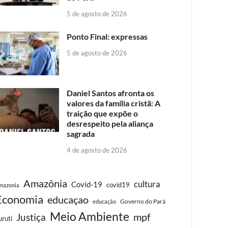
5 de agosto de 2026
Ponto Final: expressas
5 de agosto de 2026
Daniel Santos afronta os
valores da família cristã: A
traição que expõe o
desrespeito pela aliança
sagrada
4 de agosto de 2026
Amazônia
cultura
Covid-19
covid19
mazonia
Economia
educaçao
Governo do Pará
educação
Meio Ambiente
Justiça
mpf
uruti