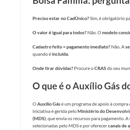
Bolsa Família: pergunta
Preciso estar no CadÚnico?
Sim, é obrigatório p
O valor é igual para todos?
Não. O
modelo consid
Cadastro feito = pagamento imediato?
Não. A
se
quando é
incluída
.
Onde tirar dúvidas?
Procure o
CRAS
do seu mun
O que é o Auxílio Gás do
O
Auxílio Gás
é um programa de apoio à compra d
iniciativa é gerida pelo
Ministério do Desenvolvi
(MDS)
, que envia os recursos para pagamento. A
selecionadas pelo MDS e por oferecer
canais de 