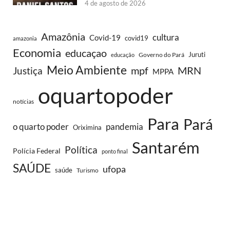
4 de agosto de 2026
Amazônia
cultura
Covid-19
covid19
amazonia
Economia
educaçao
Juruti
Governo do Pará
educação
Meio Ambiente
MRN
Justiça
mpf
MPPA
oquartopoder
notícias
Para
Pará
o quarto poder
pandemia
Oriximina
Santarém
Política
Polícia Federal
ponto final
SAÚDE
ufopa
saúde
Turismo