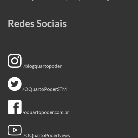
Redes Sociais
/blogquartopoder
/OQuartoPoderSTM
/oquartopoder,com.br
/OQuartoPoderNews