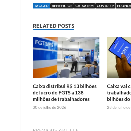
TAGGED
BENEFICIOS
CAIXATEM
COVID-19
ECONO
RELATED POSTS
Caixa distribui R$ 13 bilhões
Caixa vai c
de lucro do FGTS a 138
trabalhado
milhões de trabalhadores
bilhões do
30 de julho de 2026
28 de julho d
PREVIOUS ARTICLE