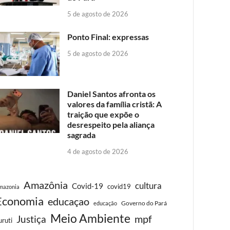
5 de agosto de 2026
Ponto Final: expressas
5 de agosto de 2026
Daniel Santos afronta os
valores da família cristã: A
traição que expõe o
desrespeito pela aliança
sagrada
4 de agosto de 2026
Amazônia
cultura
Covid-19
covid19
mazonia
Economia
educaçao
Governo do Pará
educação
Meio Ambiente
Justiça
mpf
uruti