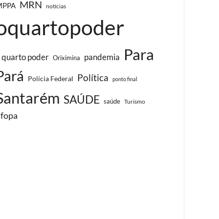
MRN
MPPA
notícias
oquartopoder
Para
 quarto poder
pandemia
Oriximina
Pará
Política
Polícia Federal
ponto final
Santarém
SAÚDE
saúde
Turismo
ufopa