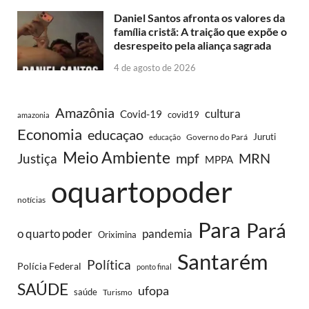
Daniel Santos afronta os valores da
família cristã: A traição que expõe o
desrespeito pela aliança sagrada
4 de agosto de 2026
Amazônia
cultura
Covid-19
covid19
amazonia
Economia
educaçao
Juruti
Governo do Pará
educação
Meio Ambiente
MRN
Justiça
mpf
MPPA
oquartopoder
notícias
Para
Pará
o quarto poder
pandemia
Oriximina
Santarém
Política
Polícia Federal
ponto final
SAÚDE
ufopa
saúde
Turismo